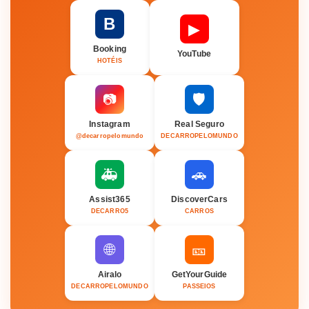
B
▶
Booking
YouTube
HOTÉIS
🛡️
📷
Instagram
Real Seguro
@decarropelomundo
DECARROPELOMUNDO
🚑
🚗
Assist365
DiscoverCars
DECARRO5
CARROS
🌐
🎫
Airalo
GetYourGuide
DECARROPELOMUNDO
PASSEIOS