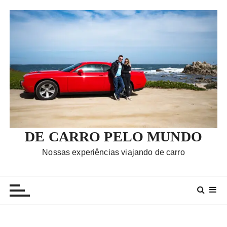
I
r
p
a
r
a
c
o
n
t
e
DE CARRO PELO MUNDO
ú
Nossas experiências viajando de carro
d
o