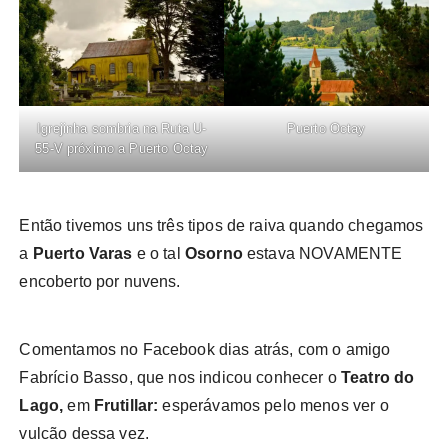
Igrejinha sombria na Ruta U-
Puerto Octay
55-V próximo a Puerto Octay
Então tivemos uns três tipos de raiva quando chegamos
a
Puerto Varas
e o tal
Osorno
estava NOVAMENTE
encoberto por nuvens.
Comentamos no Facebook dias atrás, com o amigo
Fabrício Basso, que nos indicou conhecer o
Teatro do
Lago,
em
Frutillar:
esperávamos pelo menos ver o
vulcão dessa vez.