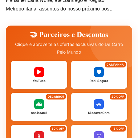
Panamericana Norte, até Santiago e Região
Metropolitana, assuntos do nosso próximo post.
🤝 Parceiros e Descontos
Clique e aproveite as ofertas exclusivas do De Carro
Pelo Mundo
CAMPANHA
▶
🛡️
YouTube
Real Seguro
DECARRO5
20% OFF
🚑
🚗
Assist365
DiscoverCars
50% OFF
15% OFF
📱
🌐