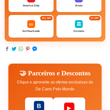
America Chip
Airalo
10% OFF
5% OFF
🎫
🏛️
GetYourGuide
Civitatis
🤝 Parceiros e Descontos
Clique e aproveite as ofertas exclusivas do
De Carro Pelo Mundo
B
▶