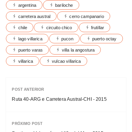
argentina
bariloche
carretera austral
cerro campanario
chile
circuito chico
frutillar
lago villarica
pucon
puerto octay
puerto varas
villa la angostura
villarica
vulcao villarica
POST ANTERIOR
Ruta 40-ARG e Carretera Austral-CHI - 2015
PRÓXIMO POST