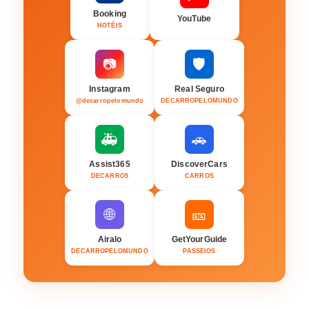
Booking
YouTube
HOTÉIS
🛡️
📷
Instagram
Real Seguro
@decarropelomundo
DECARROPELOMUNDO
🚑
🚗
Assist365
DiscoverCars
DECARRO5
CARROS
🌐
🎫
Airalo
GetYourGuide
DECARROPELOMUNDO
PASSEIOS