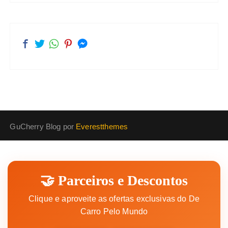
GuCherry Blog por
Everestthemes
🤝 Parceiros e Descontos
Clique e aproveite as ofertas exclusivas do De
Carro Pelo Mundo