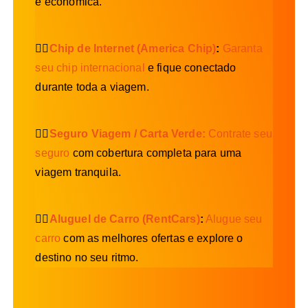
e econômica.
👉🏻
Chip de Internet (America Chip)
:
Garanta
seu chip internacional
e fique conectado
durante toda a viagem.
👉🏻
Seguro Viagem / Carta Verde:
Contrate seu
seguro
com cobertura completa para uma
viagem tranquila.
👉🏻
Aluguel de Carro (RentCars)
:
Alugue seu
carro
com as melhores ofertas e explore o
destino no seu ritmo.