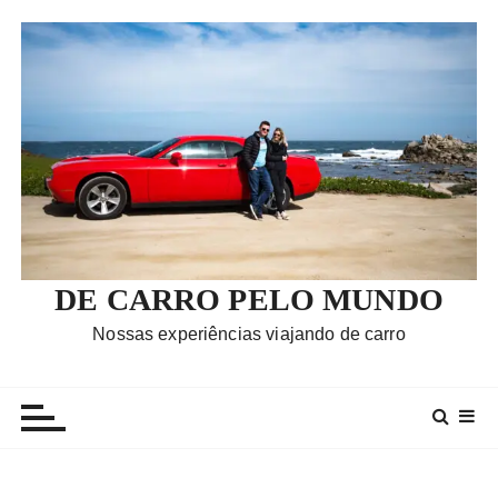
I
r
p
a
r
a
c
o
n
t
e
DE CARRO PELO MUNDO
ú
Nossas experiências viajando de carro
d
o