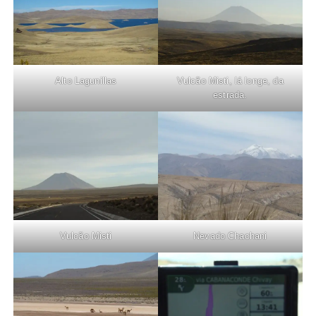
Alto Lagunillas
Vulcão Misti, lá longe, da
estrada.
Vulcão Misti
Nevado Chachani