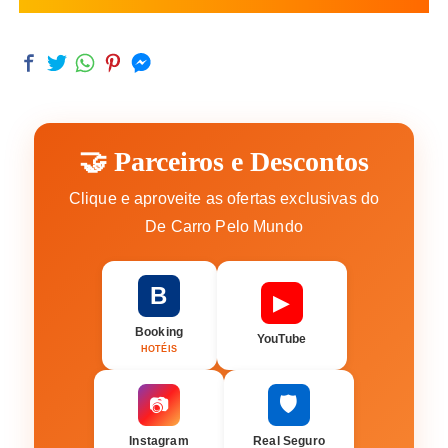
🤝 Parceiros e Descontos
Clique e aproveite as ofertas exclusivas do
De Carro Pelo Mundo
B
▶
Booking
YouTube
HOTÉIS
🛡️
📷
Instagram
Real Seguro