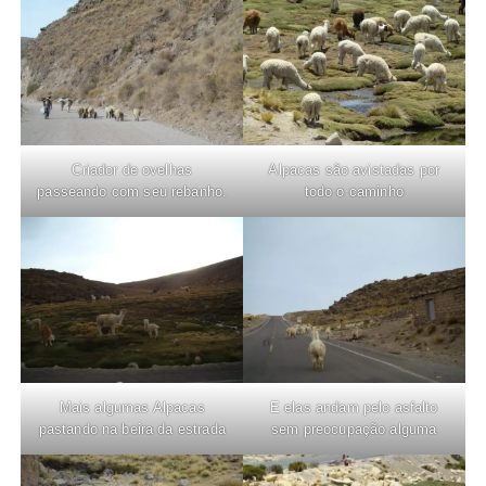
Criador de ovelhas
Alpacas são avistadas por
passeando com seu rebanho.
todo o caminho
Mais algumas Alpacas
E elas andam pelo asfalto
pastando na beira da estrada
sem preocupação alguma