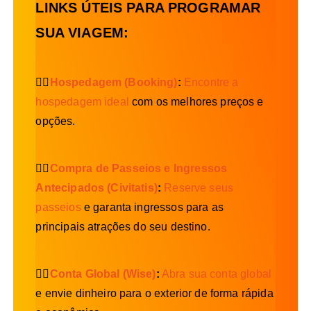
LINKS ÚTEIS PARA PROGRAMAR
SUA VIAGEM:
👉🏻
Hospedagem (Booking)
:
Encontre a
hospedagem ideal
com os melhores preços e
opções.
👉🏻
Compra de Passeios e Ingressos
Antecipados (Civitatis)
:
Reserve seus
passeios
e garanta ingressos para as
principais atrações do seu destino.
👉🏻
Conta Global (Wise)
:
Abra sua conta global
e envie dinheiro para o exterior de forma rápida