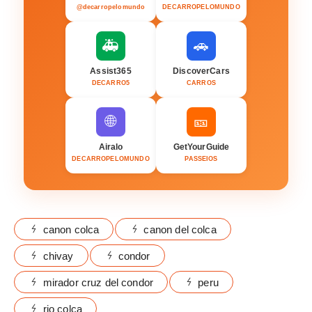
@decarropelomundo
DECARROPELOMUNDO
🚑
🚗
Assist365
DiscoverCars
DECARRO5
CARROS
🌐
🎫
Airalo
GetYourGuide
DECARROPELOMUNDO
PASSEIOS
canon colca
canon del colca
chivay
condor
mirador cruz del condor
peru
rio colca