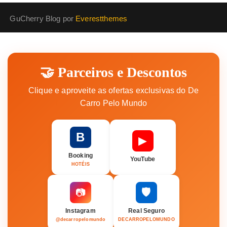
GuCherry Blog por
Everestthemes
🤝 Parceiros e Descontos
Clique e aproveite as ofertas exclusivas do De
Carro Pelo Mundo
B
▶
Booking
YouTube
HOTÉIS
🛡️
📷
Instagram
Real Seguro
@decarropelomundo
DECARROPELOMUNDO