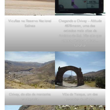
Vicuñas na Reserva Nacional
Chegando a Chivay – Altitude
Salinas
4878msnm, uma das
estradas mais altas da
América do Sul. Tão alto que
chegou desfocar a foto…
hahahah
Chivay, do alto da montanha
Villa de Yanque, um dos
na chegada.
povoados do cânion.