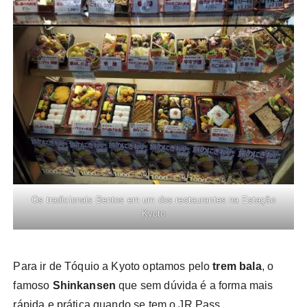
Os tradicionais Bentos em um dos restaurantes na Estação
Kyoto
Para ir de Tóquio a Kyoto optamos pelo
trem bala
, o
famoso
Shinkansen
que sem dúvida é a forma mais
rápida e prática quando se tem o JR Pass.