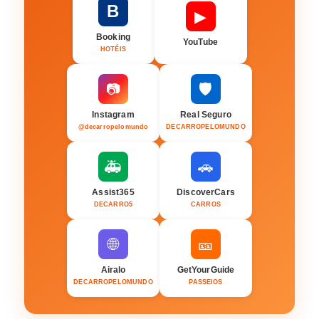
B
▶
Booking
YouTube
HOTÉIS
🛡️
📷
Instagram
Real Seguro
@decarropelomundo
DECARROPELOMUNDO
🚑
🚗
Assist365
DiscoverCars
DECARRO5
CARROS
🌐
🎫
Airalo
GetYourGuide
DECARROPELOMUNDO
PASSEIOS