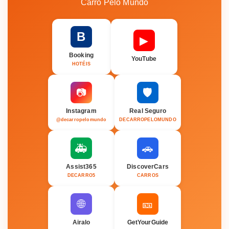
Carro Pelo Mundo
B
▶
Booking
YouTube
HOTÉIS
🛡️
📷
Instagram
Real Seguro
@decarropelomundo
DECARROPELOMUNDO
🚑
🚗
Assist365
DiscoverCars
DECARRO5
CARROS
🌐
🎫
Airalo
GetYourGuide