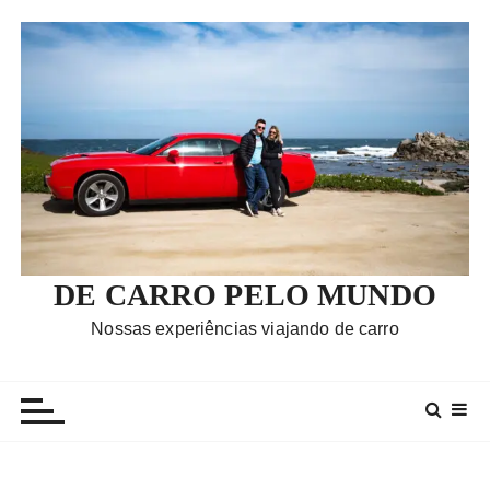
I
r
p
a
r
a
c
o
n
t
e
DE CARRO PELO MUNDO
ú
Nossas experiências viajando de carro
d
o