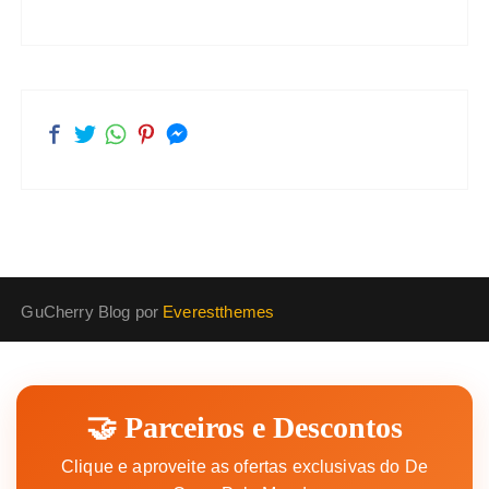
GuCherry Blog por
Everestthemes
🤝 Parceiros e Descontos
Clique e aproveite as ofertas exclusivas do De