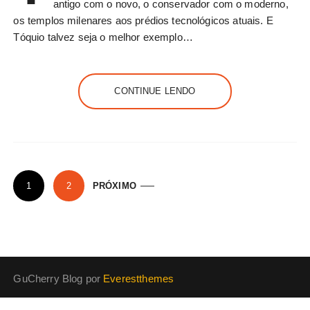
antigo com o novo, o conservador com o moderno,
os templos milenares aos prédios tecnológicos atuais. E
Tóquio talvez seja o melhor exemplo…
CONTINUE LENDO
P
1
2
PRÓXIMO
a
g
i
n
GuCherry Blog por
Everestthemes
a
ç