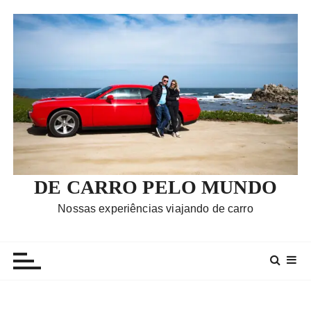
I
r
p
a
r
a
c
o
n
t
e
DE CARRO PELO MUNDO
ú
Nossas experiências viajando de carro
d
o