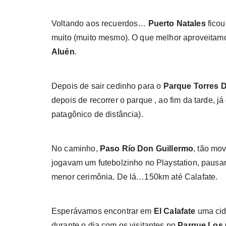
Voltando aos recuerdos…
Puerto Natales
ficou
muito (muito mesmo). O que melhor aproveitamos
Aluén
.
Depois de sair cedinho para o
Parque Torres D
depois de recorrer o parque , ao fim da tarde, j
patagônico de distância).
No caminho,
Paso Río Don Guillermo
, tão mo
jogavam um futebolzinho no Playstation, pausa
menor cerimônia. De lá…150km até Calafate.
Esperávamos encontrar em
El Calafate
uma cid
durante o dia com os visitantes no
Parque Los 