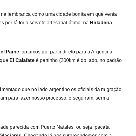
 na lembrança como uma cidade bonita em que venta
 por lá foi o sorvete artesanal ótimo, na
Heladeria
el Paine
, optamos por partir direto para a Argentina
á que
El Calafate
é pertinho (200km é do lado, no padrão
vimentado que no lado argentino os oficiais da migração
ram para fazer nosso processo..e seguiram, sem a
ade parecida com Puerto Natales, ou seja, pacata
Glaciares
. Chegando lá nos surpreendemos com a