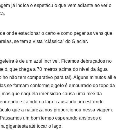
agem já indica o espetáculo que vem adiante ao ver o
ca.
de onde estacionar o carro e como pegar as vans que
elas, se tem a vista “clássica” do Glaciar.
geleira é de um azul incrível. Ficamos debruçados no
elo, que chega a 70 metros acima do nível da água
olho não tem comparativo para tal). Alguns minutos ali e
das se formam conforme o gelo é empurrado do topo da
o, mas que naquela imensidão causa uma mexida
sprendendo e caindo no lago causando um estrondo
táculo que a natureza nos proporcionou nessa viagem.
i. Passamos um bom tempo esperando ansiosos o
a gigantesta até tocar o lago.