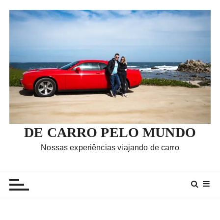
I
r
p
a
r
a
c
o
n
t
e
DE CARRO PELO MUNDO
ú
Nossas experiências viajando de carro
d
o