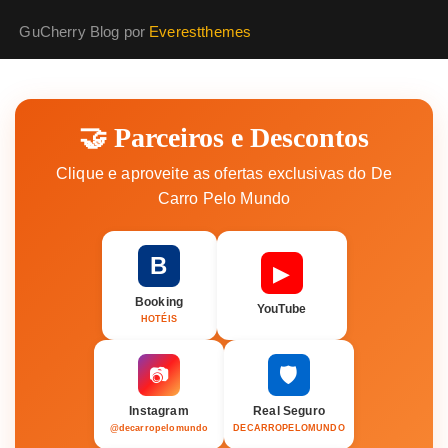
GuCherry Blog por
Everestthemes
🤝 Parceiros e Descontos
Clique e aproveite as ofertas exclusivas do De
Carro Pelo Mundo
B
▶
Booking
YouTube
HOTÉIS
🛡️
📷
Instagram
Real Seguro
@decarropelomundo
DECARROPELOMUNDO