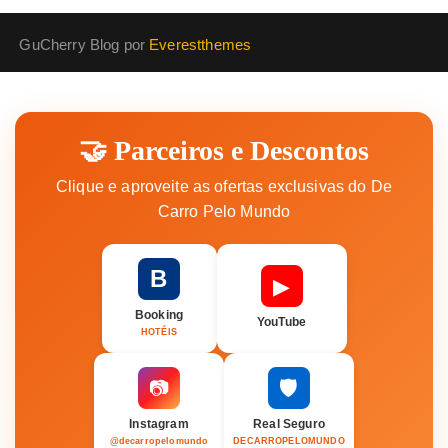
GuCherry Blog por
Everestthemes
🤝 Parceiros e Descontos
Clique e aproveite as ofertas exclusivas do De
Carro Pelo Mundo
B
▶
Booking
YouTube
HOTÉIS
🛡️
📷
Instagram
Real Seguro
@decarropelomundo
DECARROPELOMUNDO