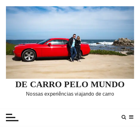
I
r
p
a
r
a
c
o
n
t
e
DE CARRO PELO MUNDO
ú
Nossas experiências viajando de carro
d
o