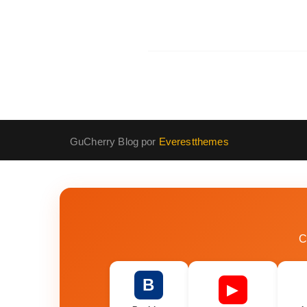
GuCherry Blog por
Everestthemes
C
B
▶