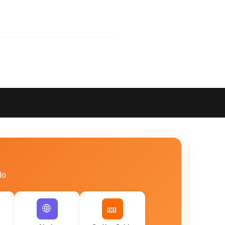
do
🌐
🎫