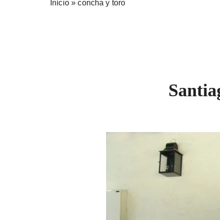
Início
»
concha y toro
Santia