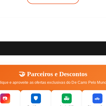
🤝 Parceiros e Descontos
lique e aproveite as ofertas exclusivas do De Carro Pelo Mun
🛡️
🚑
🚗
📷