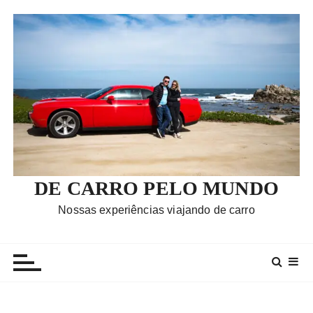
I
r
p
a
r
a
c
o
n
t
e
DE CARRO PELO MUNDO
ú
Nossas experiências viajando de carro
d
o