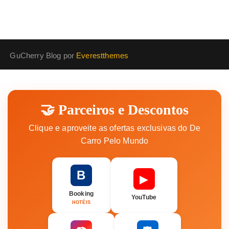
GuCherry Blog por
Everestthemes
🤝 Parceiros e Descontos
Clique e aproveite as ofertas exclusivas do De
Carro Pelo Mundo
B
▶
Booking
YouTube
HOTÉIS