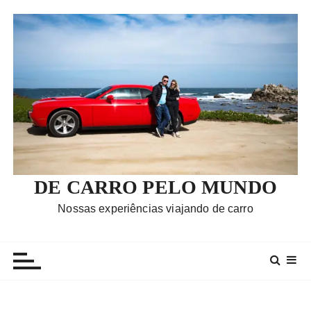
I
r
p
a
r
a
c
o
n
t
e
DE CARRO PELO MUNDO
ú
Nossas experiências viajando de carro
d
o