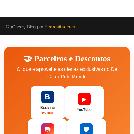
GuCherry Blog por
Everestthemes
🤝 Parceiros e Descontos
Clique e aproveite as ofertas exclusivas do De
Carro Pelo Mundo
B
▶
Booking
YouTube
HOTÉIS
🛡️
📷