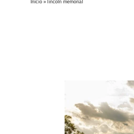
Início
»
lincoln memorial