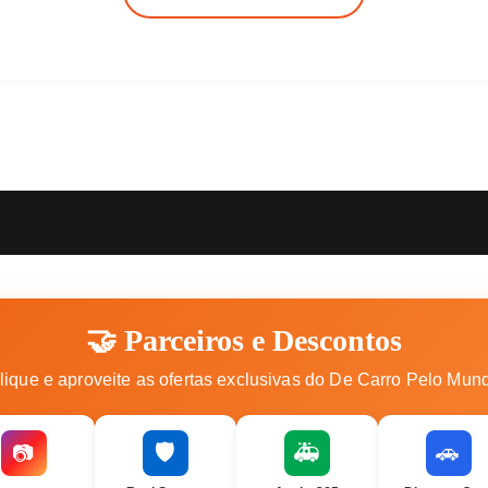
🤝 Parceiros e Descontos
lique e aproveite as ofertas exclusivas do De Carro Pelo Mun
🛡️
🚑
🚗
📷