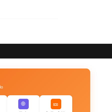
do
🌐
🎫