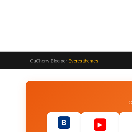
GuCherry Blog por
Everestthemes
C
B
▶