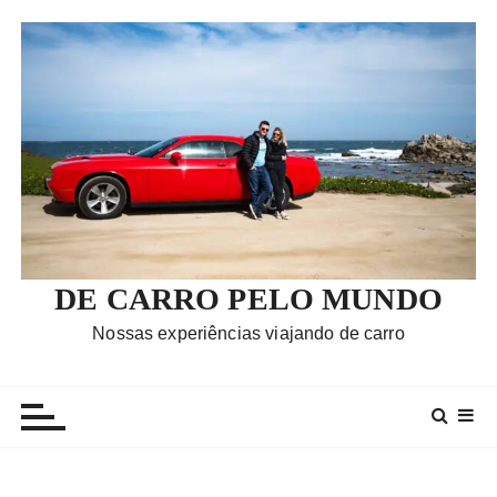
I
r
p
a
r
a
c
o
n
t
e
DE CARRO PELO MUNDO
ú
Nossas experiências viajando de carro
d
o