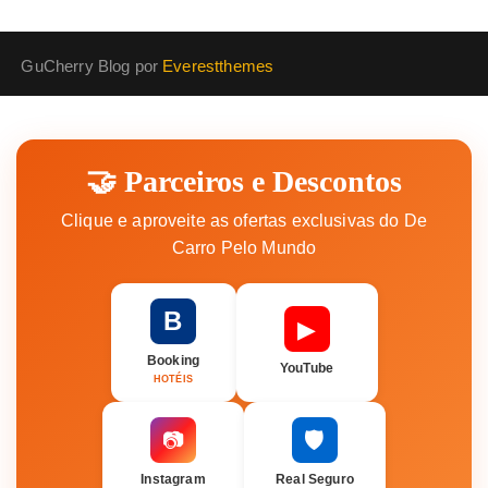
GuCherry Blog por
Everestthemes
🤝 Parceiros e Descontos
Clique e aproveite as ofertas exclusivas do De
Carro Pelo Mundo
B
▶
Booking
YouTube
HOTÉIS
🛡️
📷
Instagram
Real Seguro