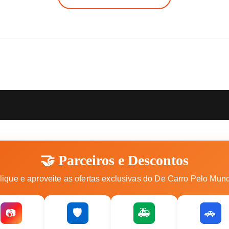
🤝 Parceiros e Descontos
lique e aproveite as ofertas exclusivas do De Carro Pelo Mun
🛡️
🚑
🚗
📷