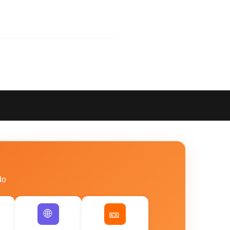
do
🌐
🎫