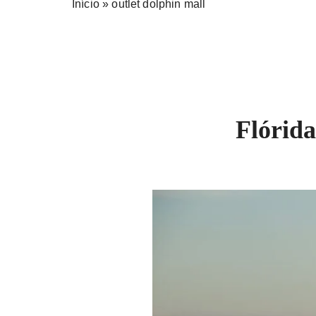
Início
»
outlet dolphin mall
Flórida