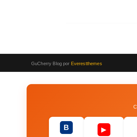
GuCherry Blog por
Everestthemes
C
B
▶