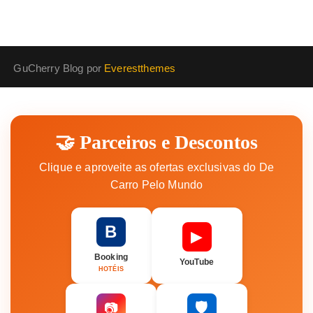
GuCherry Blog por
Everestthemes
🤝 Parceiros e Descontos
Clique e aproveite as ofertas exclusivas do De
Carro Pelo Mundo
B
▶
Booking
YouTube
HOTÉIS
🛡️
📷