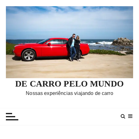
I
r
p
a
r
a
c
o
n
t
e
DE CARRO PELO MUNDO
ú
Nossas experiências viajando de carro
d
o