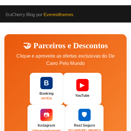
GuCherry Blog por
Everestthemes
🤝 Parceiros e Descontos
Clique e aproveite as ofertas exclusivas do De
Carro Pelo Mundo
B
▶
Booking
YouTube
HOTÉIS
🛡️
📷
Instagram
Real Seguro
@decarropelomundo
DECARROPELOMUNDO