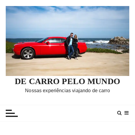
I
r
p
a
r
a
c
o
n
t
e
DE CARRO PELO MUNDO
ú
Nossas experiências viajando de carro
d
o