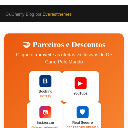
GuCherry Blog por
Everestthemes
🤝 Parceiros e Descontos
Clique e aproveite as ofertas exclusivas do De
Carro Pelo Mundo
B
▶
Booking
YouTube
HOTÉIS
🛡️
📷
Instagram
Real Seguro
@decarropelomundo
DECARROPELOMUNDO