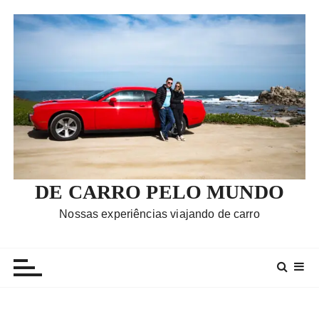
I
r
p
a
r
a
c
o
n
t
e
DE CARRO PELO MUNDO
ú
Nossas experiências viajando de carro
d
o