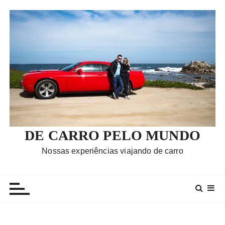
I
r
p
a
r
a
c
o
n
t
e
DE CARRO PELO MUNDO
ú
Nossas experiências viajando de carro
d
o