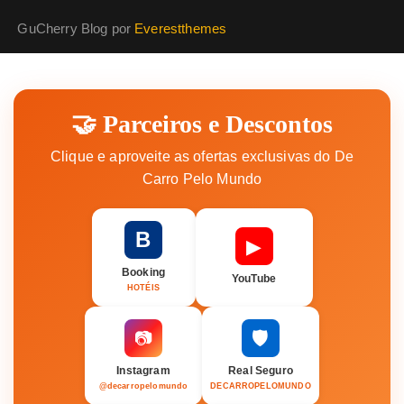
GuCherry Blog por
Everestthemes
🤝 Parceiros e Descontos
Clique e aproveite as ofertas exclusivas do De
Carro Pelo Mundo
B
▶
Booking
YouTube
HOTÉIS
🛡️
📷
Instagram
Real Seguro
@decarropelomundo
DECARROPELOMUNDO