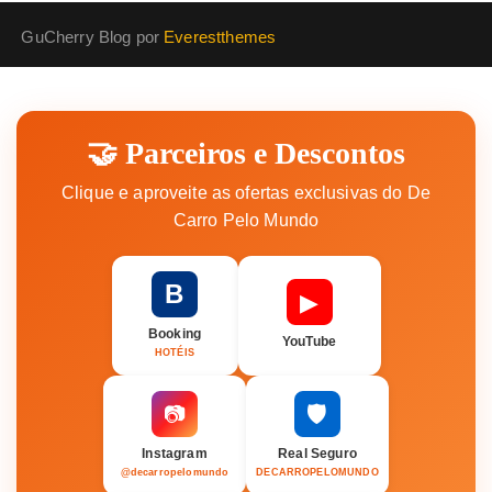
GuCherry Blog por
Everestthemes
🤝 Parceiros e Descontos
Clique e aproveite as ofertas exclusivas do De
Carro Pelo Mundo
B
▶
Booking
YouTube
HOTÉIS
🛡️
📷
Instagram
Real Seguro
@decarropelomundo
DECARROPELOMUNDO