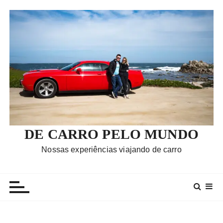
I
r
p
a
r
a
c
o
n
t
e
DE CARRO PELO MUNDO
ú
Nossas experiências viajando de carro
d
o